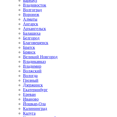
Барнаул
Владивосток
Волгоград
Воронеж
Алматы
Ангарск
Архангельск
Балашиха
Белгород
Благовещенск
Братск
Брянск
Великий Новгород
Владикавказ
Владимир
Волжский
Вологда
Грозный
Дзержинск
Екатеринбург
Ереван
Иваново
Йошкар-Ола
Калининград
Калуга