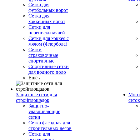
Сетка для
футбольных ворот
Сетка для
хоккейных ворот
Сетки для
переноски мячей
Сетки для хоккея с
мячом (Флорбола)
Сетки
страховочные
спортивные
Спортивные сетки
для водного поло
Ещё
Защитные сети для
Монт
стройплощадок
сеток
Защитно-
улавливающие
сетки
Сетка фасадная для
строительных лесов
Сетки для
ограждения