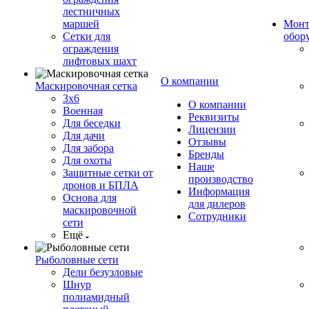
лестничных
маршей
Монт
Сетки для
обор
ограждения
лифтовых шахт
О компании
Маскировочная сетка
3х6
О компании
Военная
Реквизиты
Для беседки
Лицензии
Для дачи
Отзывы
Для забора
Бренды
Для охоты
Наше
Защитные сетки от
производство
дронов и БПЛА
Информация
Основа для
для дилеров
маскировочной
Сотрудники
сети
Ещё
Рыболовные сети
Дели безузловые
Шнур
полиамидный