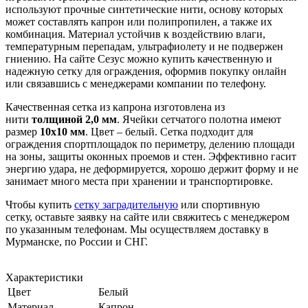
используют прочные синтетические нити, основу которых
может составлять капрон или полипропилен, а также их
комбинация. Материал устойчив к воздействию влаги,
температурным перепадам, ультрафиолету и не подвержен
гниению. На сайте Сезус можно купить качественную и
надежную сетку для ограждения, оформив покупку онлайн
или связавшись с менеджерами компании по телефону.
Качественная сетка из капрона изготовлена из
нити
толщиной 2,0 мм
. Ячейки сетчатого полотна имеют
размер
10х10 мм
. Цвет – белый. Сетка подходит для
ограждения спортплощадок по периметру, делению площади
на зоны, защиты оконных проемов и стен. Эффективно гасит
энергию удара, не деформируется, хорошо держит форму и не
занимает много места при хранении и транспортировке.
Чтобы купить
сетку заградительную
или спортивную
сетку, оставьте заявку на сайте или свяжитесь с менеджером
по указанным телефонам. Мы осуществляем доставку в
Мурманске, по России и СНГ.
Характеристики
Цвет
Белый
Материал
Капрон