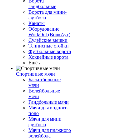
Ворота
гандбольные
Ворота для мини-
футбола
Канаты
Оборудование
WorkOut (ВоркАут)
Судейские вышки
Теннисные стойки
Футбольные ворота
Хоккейные ворота
Ещё
Спортивные мячи
Баскетбольные
мячи
Волейбольные
мячи
Гандбольные мячи
Мячи для водного
поло
Мячи для мини
футбола
Мячи для пляжного
волейбола