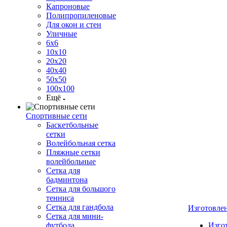
Капроновые
Полипропиленовые
Для окон и стен
Уличные
6х6
10х10
20х20
40х40
50х50
100х100
Ещё
Спортивные сети
Баскетбольные
сетки
Волейбольная сетка
Пляжные сетки
волейбольные
Сетка для
бадминтона
Сетка для большого
тенниса
Сетка для гандбола
Изготовле
Сетка для мини-
футбола
Изго