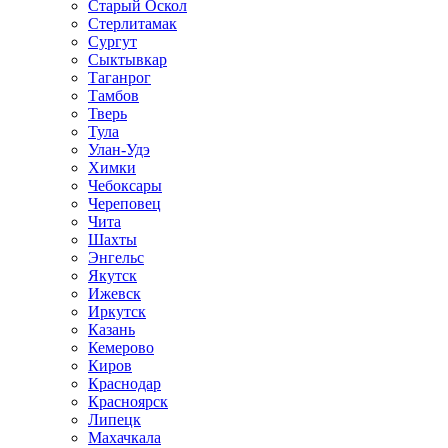
Старый Оскол
Стерлитамак
Сургут
Сыктывкар
Таганрог
Тамбов
Тверь
Тула
Улан-Удэ
Химки
Чебоксары
Череповец
Чита
Шахты
Энгельс
Якутск
Ижевск
Иркутск
Казань
Кемерово
Киров
Краснодар
Красноярск
Липецк
Махачкала