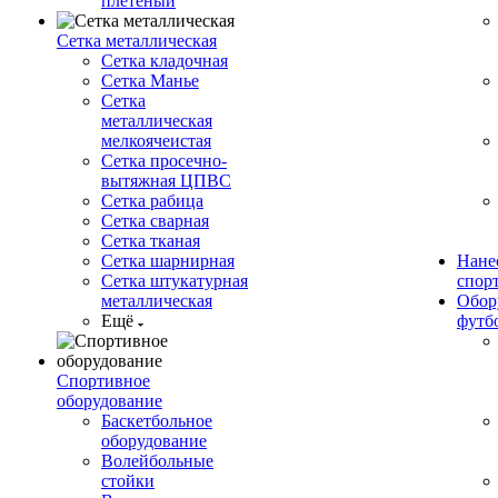
плетеный
Сетка металлическая
Сетка кладочная
Сетка Манье
Сетка
металлическая
мелкоячеистая
Сетка просечно-
вытяжная ЦПВС
Сетка рабица
Сетка сварная
Сетка тканая
Сетка шарнирная
Нане
Сетка штукатурная
спор
металлическая
Обор
Ещё
футб
Спортивное
оборудование
Баскетбольное
оборудование
Волейбольные
стойки