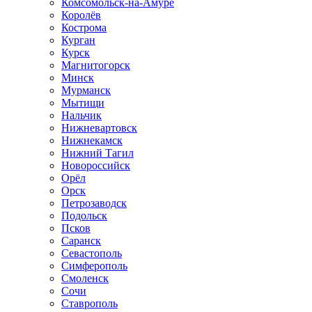
Комсомольск-на-Амуре
Королёв
Кострома
Курган
Курск
Магнитогорск
Минск
Мурманск
Мытищи
Нальчик
Нижневартовск
Нижнекамск
Нижний Тагил
Новороссийск
Орёл
Орск
Петрозаводск
Подольск
Псков
Саранск
Севастополь
Симферополь
Смоленск
Сочи
Ставрополь