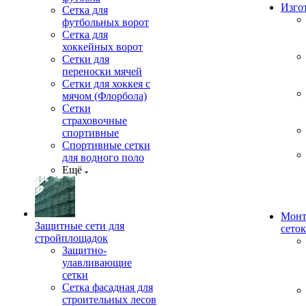
Изго
Сетка для
футбольных ворот
Сетка для
хоккейных ворот
Сетки для
переноски мячей
Сетки для хоккея с
мячом (Флорбола)
Сетки
страховочные
спортивные
Спортивные сетки
для водного поло
Ещё
Монт
Защитные сети для
сеток
стройплощадок
Защитно-
улавливающие
сетки
Сетка фасадная для
строительных лесов