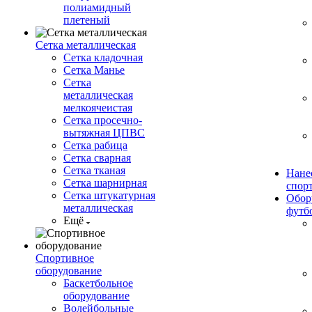
полиамидный
плетеный
Сетка металлическая
Сетка кладочная
Сетка Манье
Сетка
металлическая
мелкоячеистая
Сетка просечно-
вытяжная ЦПВС
Сетка рабица
Сетка сварная
Сетка тканая
Нане
Сетка шарнирная
спор
Сетка штукатурная
Обор
металлическая
футб
Ещё
Спортивное
оборудование
Баскетбольное
оборудование
Волейбольные