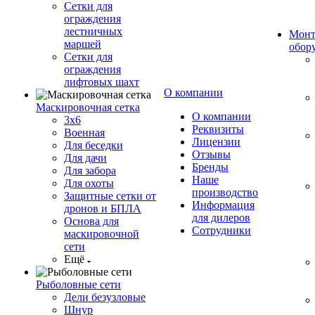
Сетки для
ограждения
лестничных
Монт
маршей
обор
Сетки для
ограждения
лифтовых шахт
О компании
Маскировочная сетка
О компании
3х6
Реквизиты
Военная
Лицензии
Для беседки
Отзывы
Для дачи
Бренды
Для забора
Наше
Для охоты
производство
Защитные сетки от
Информация
дронов и БПЛА
для дилеров
Основа для
Сотрудники
маскировочной
сети
Ещё
Рыболовные сети
Дели безузловые
Шнур