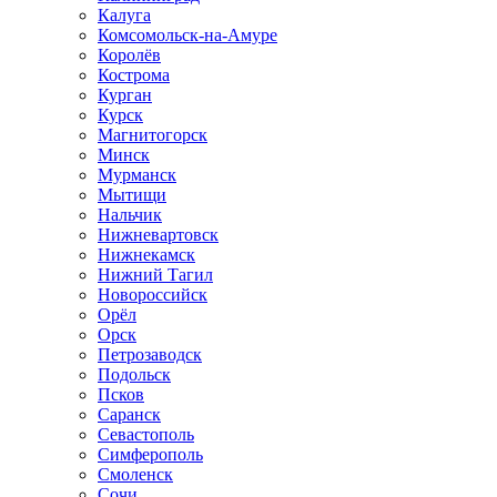
Калуга
Комсомольск-на-Амуре
Королёв
Кострома
Курган
Курск
Магнитогорск
Минск
Мурманск
Мытищи
Нальчик
Нижневартовск
Нижнекамск
Нижний Тагил
Новороссийск
Орёл
Орск
Петрозаводск
Подольск
Псков
Саранск
Севастополь
Симферополь
Смоленск
Сочи