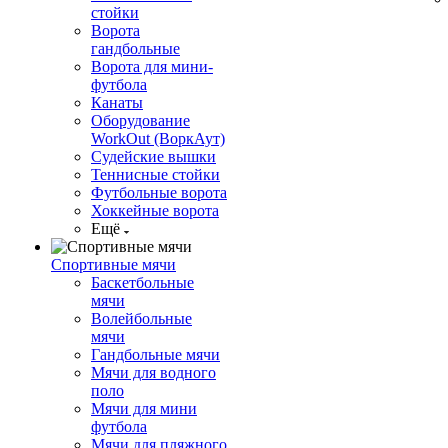
стойки
Ворота
гандбольные
Ворота для мини-
футбола
Канаты
Оборудование
WorkOut (ВоркАут)
Судейские вышки
Теннисные стойки
Футбольные ворота
Хоккейные ворота
Ещё
Спортивные мячи
Баскетбольные
мячи
Волейбольные
мячи
Гандбольные мячи
Мячи для водного
поло
Мячи для мини
футбола
Мячи для пляжного