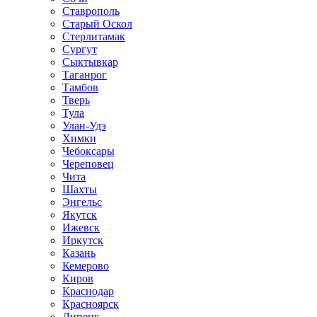
Ставрополь
Старый Оскол
Стерлитамак
Сургут
Сыктывкар
Таганрог
Тамбов
Тверь
Тула
Улан-Удэ
Химки
Чебоксары
Череповец
Чита
Шахты
Энгельс
Якутск
Ижевск
Иркутск
Казань
Кемерово
Киров
Краснодар
Красноярск
Липецк