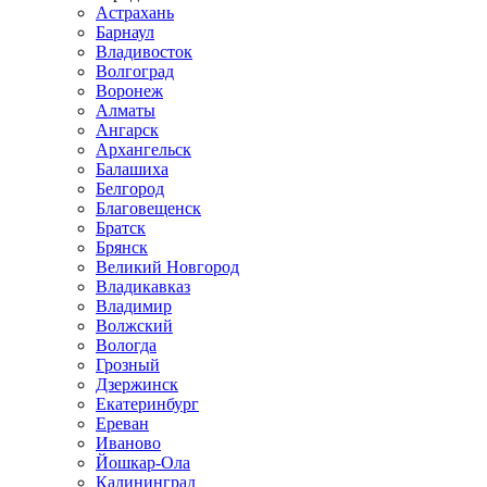
Астрахань
Барнаул
Владивосток
Волгоград
Воронеж
Алматы
Ангарск
Архангельск
Балашиха
Белгород
Благовещенск
Братск
Брянск
Великий Новгород
Владикавказ
Владимир
Волжский
Вологда
Грозный
Дзержинск
Екатеринбург
Ереван
Иваново
Йошкар-Ола
Калининград