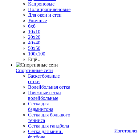
Капроновые
Полипропиленовые
Для окон и стен
Уличные
6х6
10х10
20х20
40х40
50х50
100х100
Ещё
Спортивные сети
Баскетбольные
сетки
Волейбольная сетка
Пляжные сетки
волейбольные
Сетка для
бадминтона
Сетка для большого
тенниса
Сетка для гандбола
Изготовле
Сетка для мини-
футбола